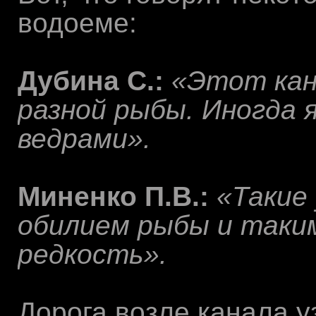
водоеме:
Дубина С.:
«Этот кан
разной рыбы. Иногда я
ведрами».
Миненко П.В.:
«Такие 
обилием рыбы и таки
редкость».
Дорога возле канала уз