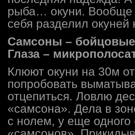
рыба… окуни. Вообще 
себя разделил окуней 
Самсоны – бойцовые 
Глаза – микрополосат
Клюют окуни на 30м от
попробовать выматыва
отцепиться. Ловлю дес
«самсона». Дела в зон
с нолем, у еще одного 
«самсонов». Прикидыв