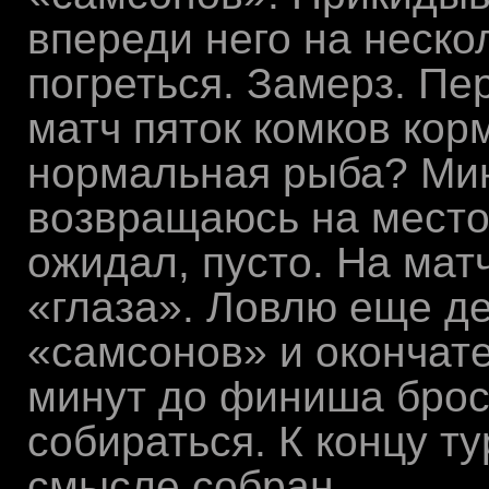
впереди него на неско
погреться. Замерз. Пе
матч пяток комков кор
нормальная рыба? Мин
возвращаюсь на место 
ожидал, пусто. На мат
«глаза». Ловлю еще де
«самсонов» и окончат
минут до финиша брос
собираться. К концу ту
смысле собран .